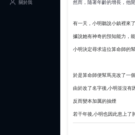
然而，隨著年齡的增長，他
關於我
有一天，小明聽說小鎮裡來
據說她有神奇的預知能力，
小明決定尋求這位算命師的
於是算命師便幫馬克改了一
由於改了名字後,小明並沒有
反而變本加厲的抽煙
若干年後,小明也因此患上了